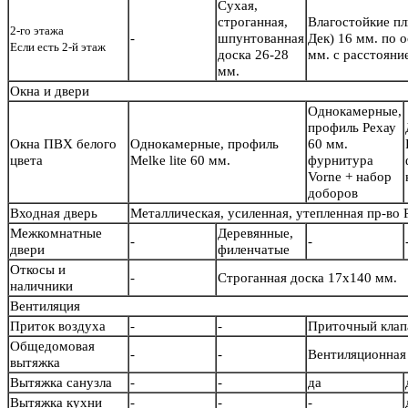
Сухая,
строганная,
Влагостойкие п
2-го этажа
-
шпунтованная
Дек) 16 мм. по 
Если есть 2-й этаж
доска 26-28
мм. с расстояни
мм.
Окна и двери
Однокамерные,
профиль Рехау
Окна ПВХ белого
Однокамерные, профиль
60 мм.
цвета
Melke lite 60 мм.
фурнитура
Vorne + набор
доборов
Входная дверь
Металлическая, усиленная, утепленная пр-во
Межкомнатные
Деревянные,
-
-
двери
филенчатые
Откосы и
-
Строганная доска 17х140 мм.
наличники
Вентиляция
Приток воздуха
-
-
Приточный кла
Общедомовая
-
-
Вентиляционная 
вытяжка
Вытяжка санузла
-
-
да
Вытяжка кухни
-
-
-