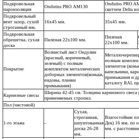
Подкровельная
Ondutiss PRO A
Ondutiss PRO АМ130
пароизоляция
скотчем Delta 
Подкровельный
вент зазор, сухой
16х45 мм.
35х45 мм.
строганный мм.
Подкровельная
Пиленая
обрешетка, сухая
Пиленая 22х100 мм.
22х100 мм.
доска
Волнистый лист Ондулин
Металлочерепиц
(красный, коричневый,
полным комплек
зеленый) с полным
элементов (конь
Покрытие
комплектом металлических
капельники, кар
доборных элементов(коньки,
примыкания и др
ендовы, планки
каталогу RAL пр
примыкания)
Ширина 42-45 см. Толщина карнизного свеса
Карнизные свесы
применяемых стропил.
Пол
(чистовой)
Сухая,
строганная,
Влагостойкие п
1-го этажа
-
шпунтованная
Дек) 16 мм. по 
доска 26-28
мм. с расстояни
мм.