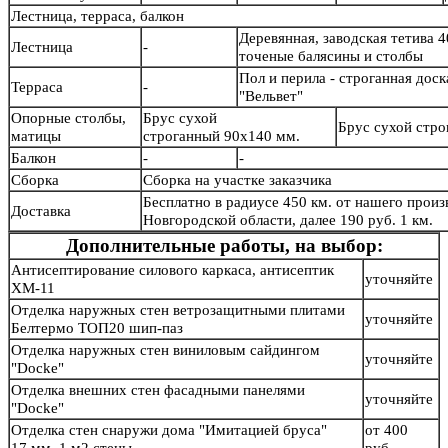
Лестница, терраса, балкон
Деревянная, заводская тетива 4
Лестница
-
точеные балясины и столб
Пол и перила - строганная дос
Терраса
-
"Вельвет"
Опорные столбы,
Брус сухой
Брус сухой стр
матицы
строганный 90х140 мм.
Балкон
-
-
Сборка
Сборка на участке заказчика
Бесплатно в радиусе 450 км. от нашего произв
Доставка
Новгородской области, далее 190 руб. 1 км.
Дополнительные работы, на выбор:
Антисептирование силового каркаса, антисептик
уточняйте
ХМ-11
Отделка наружных стен ветрозащитными плитами
уточняйте
Белтермо ТОП20 шип-паз
Отделка наружных стен виниловым сайдингом
уточняйте
"Docke"
Отделка внешних стен фасадными панелями
уточняйте
"Docke"
Отделка стен снаружи дома "Имитацией бруса"
от 400