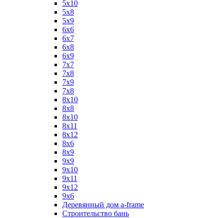
5х10
5х8
5х9
6x6
6x7
6x8
6x9
7x7
7x8
7x9
7х8
8x10
8x8
8х10
8х11
8х12
8х6
8х9
9x9
9х10
9х11
9х12
9х6
Деревянный дом a-frame
Строительство бань