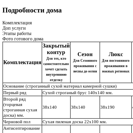
Подробности дома
Комплектация
Доп услуги
Этапы работы
Фото готового дома
Закрытый
контур
Сезон
Люкс
Для тех, кто
Для Сезонного
Для постоянного
Комплектация
самостоятельно
проживания с
проживания в
хочет сделать
весны до осени
южных регионах
внутреннюю
отделку
Основание
(строганный сухой материал камерной сушки)
Первый ряд
Сухой строганый брус
140х140 мм.
Второй ряд
(торцевая
38х140
38х140
38х190
строганная сухая
доска) мм.
Черновой пол
Сухая пиленая доска 22х100 мм.
Антисептирование