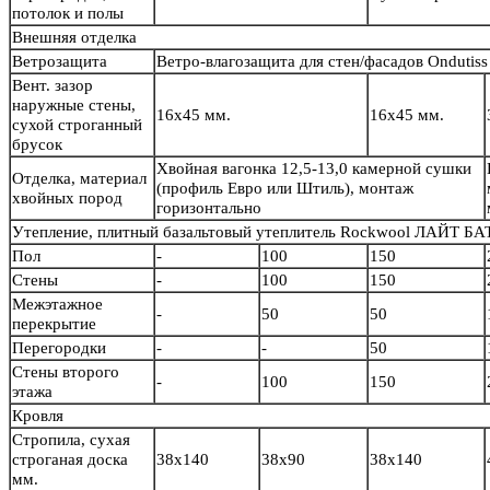
потолок и полы
Внешняя отделка
Ветрозащита
Ветро-влагозащита для стен/фасадов Ondutiss
Вент. зазор
наружные стены,
16х45 мм.
16х45 мм.
сухой строганный
брусок
Хвойная вагонка 12,5-13,0 камерной сушки
Отделка, материал
(профиль Евро или Штиль), монтаж
хвойных пород
горизонтально
Утепление, плитный базальтовый утеплитель Rockwool ЛАЙТ БА
Пол
-
100
150
Стены
-
100
150
Межэтажное
-
50
50
перекрытие
Перегородки
-
-
50
Стены второго
-
100
150
этажа
Кровля
Стропила, сухая
строганая доска
38х140
38х90
38х140
мм.