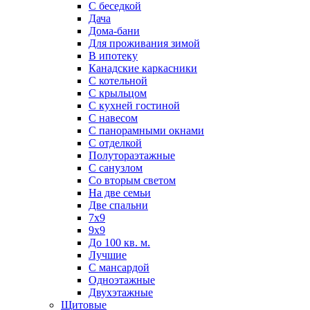
С беседкой
Дача
Дома-бани
Для проживания зимой
В ипотеку
Канадские каркасники
С котельной
С крыльцом
С кухней гостиной
С навесом
С панорамными окнами
С отделкой
Полутораэтажные
С санузлом
Со вторым светом
На две семьи
Две спальни
7х9
9х9
До 100 кв. м.
Лучшие
С мансардой
Одноэтажные
Двухэтажные
Щитовые