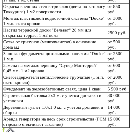
17 мм. 1 м2 стены
руб.
Окраска внешних стен в три слоя (цвета по каталогу
от 850
Тиккурила) 1 м2 поверхности
руб.
Монтаж пластиковой водосточной системы "Docke"
от 3000
1 м.п. ската кровли
руб.
Настил террасной доски "Вельвет" 28 мм для
2500 руб.
открытых террас, 1 м2 пола
Сетка от грызунов (мелкоячеистая) в основание
от 500
дома м2
руб.
Зашивка фундамента цокольными панелями "Docke"
от 2500
1 м.п.
руб.
Замена на металлочерепицу "Супер Монтеррей"
от 600
0,45 мм. 1 м2 кровли
руб.
Снегозадержатели металлические трубчатые (1 м.п.
от 2000
ската кровли)
руб.
Фундамент на железобетонных сваях, цена 1 сваи
5 500 руб.
Строительная бытовка 2х3 м. с учетом доставки и
30 000
установки
руб.
Деревянный туалет 1,0х1,0 м., с учетом доставки и
14 000
сборки
руб.
Аренда генератора на весь срок строительства (ГСМ
15 000
отдельно оплачивает заказчик)
руб.