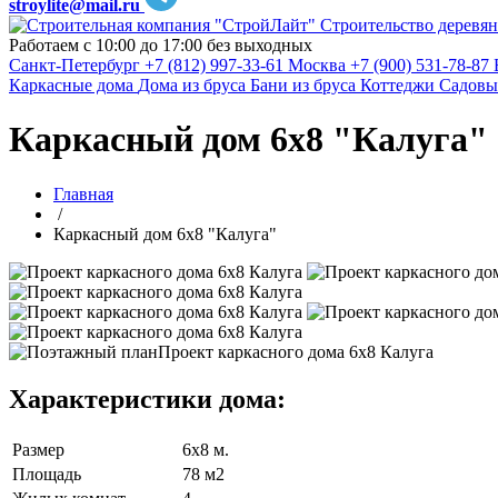
stroylite@mail.ru
Строительство деревян
Работаем с 10:00 до 17:00 без выходных
Санкт-Петербург
+7 (812) 997-33-61
Москва
+7 (900) 531-78-87
Каркасные дома
Дома из бруса
Бани из бруса
Коттеджи
Садовы
Каркасный дом 6х8 "Калуга"
Главная
/
Каркасный дом 6х8 "Калуга"
Характеристики дома:
Размер
6х8 м.
Площадь
78 м2