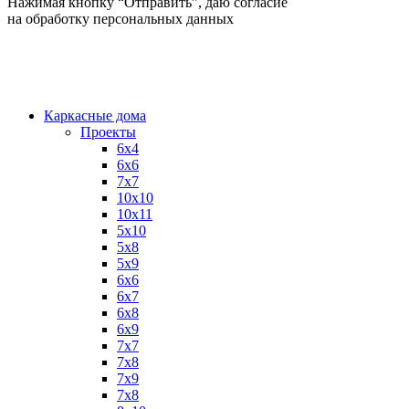
Нажимая кнопку “Отправить”, даю согласие
на обработку персональных данных
Каркасные дома
Проекты
6х4
6х6
7х7
10х10
10х11
5х10
5х8
5х9
6x6
6x7
6x8
6x9
7x7
7x8
7x9
7х8