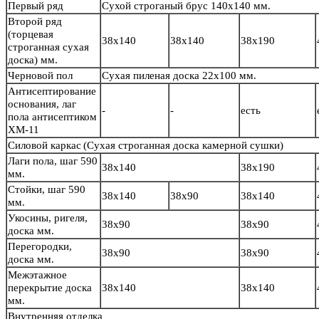
Первый ряд
Сухой строганый брус
140х140 мм.
Второй ряд
(торцевая
38х140
38х140
38х190
строганная сухая
доска) мм.
Черновой пол
Сухая пиленая доска 22х100 мм.
Антисептирование
основания, лаг
-
-
есть
пола антисептиком
ХМ-11
Силовой каркас
(Сухая строганная доска камерной сушки)
Лаги пола, шаг 590
38х140
38х190
мм.
Стойки, шаг 590
38х140
38х90
38х140
мм.
Укосины, ригеля,
38х90
38х90
доска мм.
Перегородки,
38х90
38х90
доска мм.
Межэтажное
перекрытие доска
38х140
38х140
мм.
Внутренняя отделка