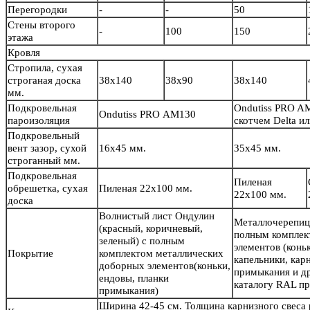
Перегородки
-
-
50
Стены второго
-
100
150
этажа
Кровля
Стропила, сухая
строганая доска
38х140
38х90
38х140
мм.
Подкровельная
Ondutiss PRO A
Ondutiss PRO АМ130
пароизоляция
скотчем Delta 
Подкровельный
вент зазор, сухой
16х45 мм.
35х45 мм.
строганный мм.
Подкровельная
Пиленая
обрешетка, сухая
Пиленая 22х100 мм.
22х100 мм.
доска
Волнистый лист Ондулин
Металлочерепиц
(красный, коричневый,
полным комплек
зеленый) с полным
элементов (конь
Покрытие
комплектом металлических
капельники, кар
доборных элементов(коньки,
примыкания и др
ендовы, планки
каталогу RAL пр
примыкания)
Ширина 42-45 см. Толщина карнизного свеса