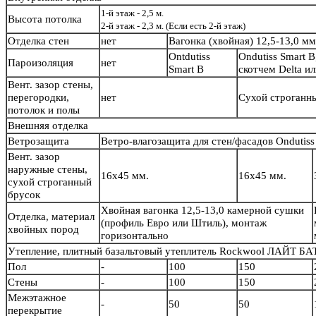
1-й этаж - 2,5 м.
Высота потолка
2-й этаж - 2,3 м. (Если есть 2-й этаж)
Отделка стен
нет
Вагонка (хвойная) 12,5-13,0 м
Ontdutiss
Ondutiss Smart B
Пароизоляция
нет
Smart B
скотчем Delta и
Вент. зазор стены,
перегородки,
нет
Сухой строганн
потолок и полы
Внешняя отделка
Ветрозащита
Ветро-влагозащита для стен/фасадов Ondutiss
Вент. зазор
наружные стены,
16х45 мм.
16х45 мм.
сухой строганный
брусок
Хвойная вагонка 12,5-13,0 камерной сушки
Отделка, материал
(профиль Евро или Штиль), монтаж
хвойных пород
горизонтально
Утепление, плитный базальтовый утеплитель Rockwool ЛАЙТ БА
Пол
-
100
150
Стены
-
100
150
Межэтажное
-
50
50
перекрытие