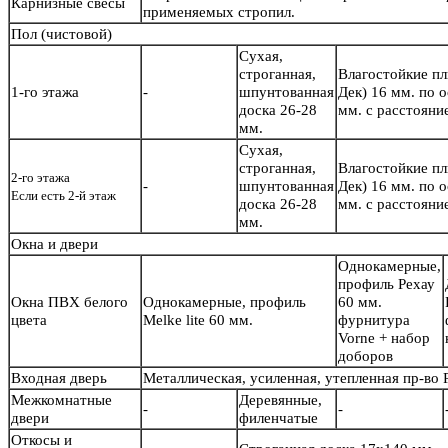
Карнизные свесы
применяемых стропил.
Пол
(чистовой)
Сухая,
строганная,
Влагостойкие п
1-го этажа
-
шпунтованная
Дек) 16 мм. по 
доска 26-28
мм. с расстояни
мм.
Сухая,
строганная,
Влагостойкие п
2-го этажа
-
шпунтованная
Дек) 16 мм. по 
Если есть 2-й этаж
доска 26-28
мм. с расстояни
мм.
Окна и двери
Однокамерные,
профиль Рехау
Окна ПВХ белого
Однокамерные, профиль
60 мм.
цвета
Melke lite 60 мм.
фурнитура
Vorne + набор
доборов
Входная дверь
Металлическая, усиленная, утепленная пр-во
Межкомнатные
Деревянные,
-
-
двери
филенчатые
Откосы и