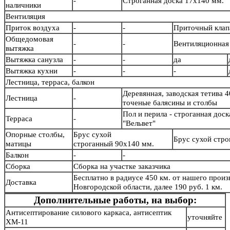
-
Строганная доска 17х140 мм.
наличники
Вентиляция
Приток воздуха
-
-
Приточный кла
Общедомовая
-
-
Вентиляционная 
вытяжка
Вытяжка санузла
-
-
да
Вытяжка кухни
-
-
-
Лестница, терраса, балкон
Деревянная, заводская тетива 4
Лестница
-
точеные балясины и столб
Пол и перила - строганная дос
Терраса
-
"Вельвет"
Опорные столбы,
Брус сухой
Брус сухой стр
матицы
строганный 90х140 мм.
Балкон
-
-
Сборка
Сборка на участке заказчика
Бесплатно в радиусе 450 км. от нашего произв
Доставка
Новгородской области, далее 190 руб. 1 км.
Дополнительные работы, на выбор:
Антисептирование силового каркаса, антисептик
уточняйте
ХМ-11