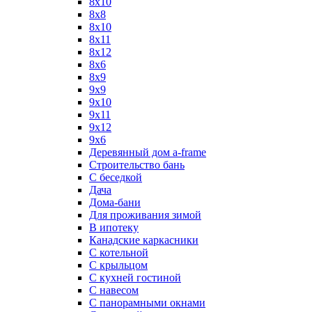
8x10
8x8
8х10
8х11
8х12
8х6
8х9
9x9
9х10
9х11
9х12
9х6
Деревянный дом a-frame
Строительство бань
С беседкой
Дача
Дома-бани
Для проживания зимой
В ипотеку
Канадские каркасники
С котельной
С крыльцом
С кухней гостиной
С навесом
С панорамными окнами