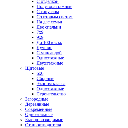
С отделкой
Полутораэтажные
С санузлом
Со вторым светом
На две семьи
Две спальни
7х9
9х9
До 100 кв. м.
Лучшие
С мансардой
Одноэтажные
Двухэтажные
Щитовые
6х6
Сборные
Эконом класса
Одноэтажные
Строительство
Загородные
Деревянные
Современные
Одноэтажные
Быстровозводимые
От производителя