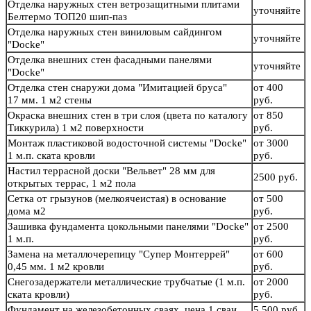
Отделка наружных стен ветрозащитными плитами
уточняйте
Белтермо ТОП20 шип-паз
Отделка наружных стен виниловым сайдингом
уточняйте
"Docke"
Отделка внешних стен фасадными панелями
уточняйте
"Docke"
Отделка стен снаружи дома "Имитацией бруса"
от 400
17 мм. 1 м2 стены
руб.
Окраска внешних стен в три слоя (цвета по каталогу
от 850
Тиккурила) 1 м2 поверхности
руб.
Монтаж пластиковой водосточной системы "Docke"
от 3000
1 м.п. ската кровли
руб.
Настил террасной доски "Вельвет" 28 мм для
2500 руб.
открытых террас, 1 м2 пола
Сетка от грызунов (мелкоячеистая) в основание
от 500
дома м2
руб.
Зашивка фундамента цокольными панелями "Docke"
от 2500
1 м.п.
руб.
Замена на металлочерепицу "Супер Монтеррей"
от 600
0,45 мм. 1 м2 кровли
руб.
Снегозадержатели металлические трубчатые (1 м.п.
от 2000
ската кровли)
руб.
Фундамент на железобетонных сваях, цена 1 сваи
5 500 руб.