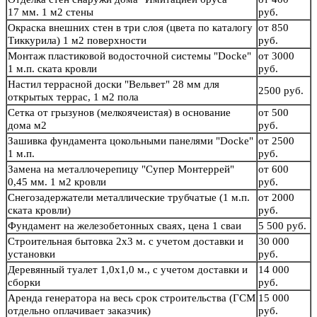
17 мм. 1 м2 стены
руб.
Окраска внешних стен в три слоя (цвета по каталогу
от 850
Тиккурила) 1 м2 поверхности
руб.
Монтаж пластиковой водосточной системы "Docke"
от 3000
1 м.п. ската кровли
руб.
Настил террасной доски "Вельвет" 28 мм для
2500 руб.
открытых террас, 1 м2 пола
Сетка от грызунов (мелкоячеистая) в основание
от 500
дома м2
руб.
Зашивка фундамента цокольными панелями "Docke"
от 2500
1 м.п.
руб.
Замена на металлочерепицу "Супер Монтеррей"
от 600
0,45 мм. 1 м2 кровли
руб.
Снегозадержатели металлические трубчатые (1 м.п.
от 2000
ската кровли)
руб.
Фундамент на железобетонных сваях, цена 1 сваи
5 500 руб.
Строительная бытовка 2х3 м. с учетом доставки и
30 000
установки
руб.
Деревянный туалет 1,0х1,0 м., с учетом доставки и
14 000
сборки
руб.
Аренда генератора на весь срок строительства (ГСМ
15 000
отдельно оплачивает заказчик)
руб.