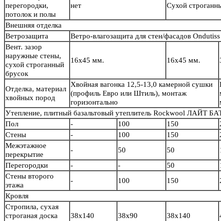
перегородки,
нет
Сухой строганн
потолок и полы
Внешняя отделка
Ветрозащита
Ветро-влагозащита для стен/фасадов Ondutiss
Вент. зазор
наружные стены,
16х45 мм.
16х45 мм.
сухой строганный
брусок
Хвойная вагонка 12,5-13,0 камерной сушки
Отделка, материал
(профиль Евро или Штиль), монтаж
хвойных пород
горизонтально
Утепление, плитный базальтовый утеплитель Rockwool ЛАЙТ БА
Пол
-
100
150
Стены
-
100
150
Межэтажное
-
50
50
перекрытие
Перегородки
-
-
50
Стены второго
-
100
150
этажа
Кровля
Стропила, сухая
строганая доска
38х140
38х90
38х140