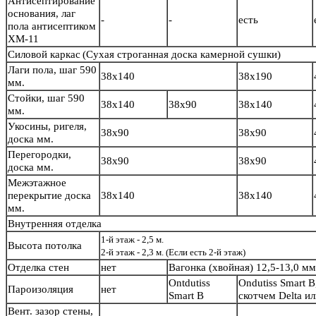
Антисептирование
основания, лаг
-
-
есть
пола антисептиком
ХМ-11
Силовой каркас
(Сухая строганная доска камерной сушки)
Лаги пола, шаг 590
38х140
38х190
мм.
Стойки, шаг 590
38х140
38х90
38х140
мм.
Укосины, ригеля,
38х90
38х90
доска мм.
Перегородки,
38х90
38х90
доска мм.
Межэтажное
перекрытие доска
38х140
38х140
мм.
Внутренняя отделка
1-й этаж - 2,5 м.
Высота потолка
2-й этаж - 2,3 м. (Если есть 2-й этаж)
Отделка стен
нет
Вагонка (хвойная) 12,5-13,0 м
Ontdutiss
Ondutiss Smart B
Пароизоляция
нет
Smart B
скотчем Delta и
Вент. зазор стены,