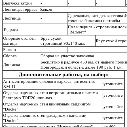
Вытяжка кухни
-
-
-
Лестница, терраса, балкон
Деревянная, заводская тетива 4
Лестница
-
точеные балясины и столб
Пол и перила - строганная дос
Терраса
-
"Вельвет"
Опорные столбы,
Брус сухой
Брус сухой стр
матицы
строганный 90х140 мм.
Балкон
-
-
Сборка
Сборка на участке заказчика
Бесплатно в радиусе 450 км. от нашего произв
Доставка
Новгородской области, далее 190 руб. 1 км.
Дополнительные работы, на выбор:
Антисептирование силового каркаса, антисептик
уточняйте
ХМ-11
Отделка наружных стен ветрозащитными плитами
уточняйте
Белтермо ТОП20 шип-паз
Отделка наружных стен виниловым сайдингом
уточняйте
"Docke"
Отделка внешних стен фасадными панелями
уточняйте
"Docke"
Отделка стен снаружи дома "Имитацией бруса"
от 400