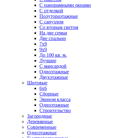
С панорамными окнами
С отделкой
Полутораэтажные
С санузлом
Со вторым светом
На две семьи
Две спальни
7х9
9х9
До 100 кв. м.
Лучшие
С мансардой
Одноэтажные
Двухэтажные
Щитовые
6х6
Сборные
Эконом класса
Одноэтажные
Строительство
Загородные
Деревянные
Современные
Одноэтажные