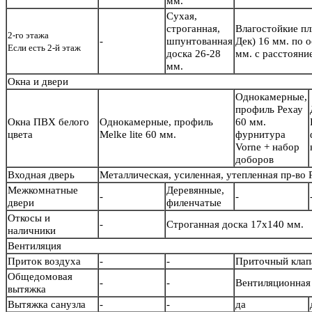
мм.
Сухая,
строганная,
Влагостойкие п
2-го этажа
-
шпунтованная
Дек) 16 мм. по 
Если есть 2-й этаж
доска 26-28
мм. с расстояни
мм.
Окна и двери
Однокамерные,
профиль Рехау
Окна ПВХ белого
Однокамерные, профиль
60 мм.
цвета
Melke lite 60 мм.
фурнитура
Vorne + набор
доборов
Входная дверь
Металлическая, усиленная, утепленная пр-во
Межкомнатные
Деревянные,
-
-
двери
филенчатые
Откосы и
-
Строганная доска 17х140 мм.
наличники
Вентиляция
Приток воздуха
-
-
Приточный кла
Общедомовая
-
-
Вентиляционная 
вытяжка
Вытяжка санузла
-
-
да