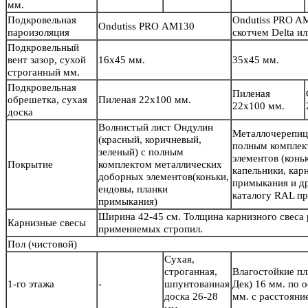
мм.
Подкровельная
Ondutiss PRO A
Ondutiss PRO АМ130
пароизоляция
скотчем Delta 
Подкровельный
вент зазор, сухой
16х45 мм.
35х45 мм.
строганный мм.
Подкровельная
Пиленая
обрешетка, сухая
Пиленая 22х100 мм.
22х100 мм.
доска
Волнистый лист Ондулин
Металлочерепиц
(красный, коричневый,
полным комплек
зеленый) с полным
элементов (конь
Покрытие
комплектом металлических
капельники, кар
доборных элементов(коньки,
примыкания и др
ендовы, планки
каталогу RAL пр
примыкания)
Ширина 42-45 см. Толщина карнизного свеса
Карнизные свесы
применяемых стропил.
Пол
(чистовой)
Сухая,
строганная,
Влагостойкие п
1-го этажа
-
шпунтованная
Дек) 16 мм. по 
доска 26-28
мм. с расстояни