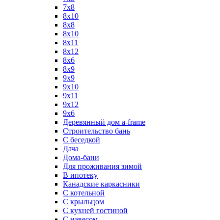
7х8
8x10
8x8
8х10
8х11
8х12
8х6
8х9
9x9
9х10
9х11
9х12
9х6
Деревянный дом a-frame
Строительство бань
С беседкой
Дача
Дома-бани
Для проживания зимой
В ипотеку
Канадские каркасники
С котельной
С крыльцом
С кухней гостиной
С навесом