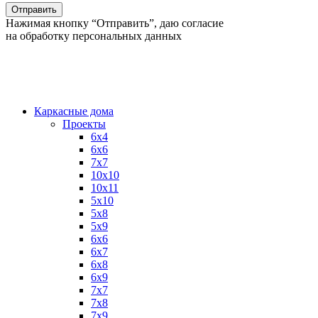
Нажимая кнопку “Отправить”, даю согласие
на обработку персональных данных
Каркасные дома
Проекты
6х4
6х6
7х7
10х10
10х11
5х10
5х8
5х9
6x6
6x7
6x8
6x9
7x7
7x8
7x9