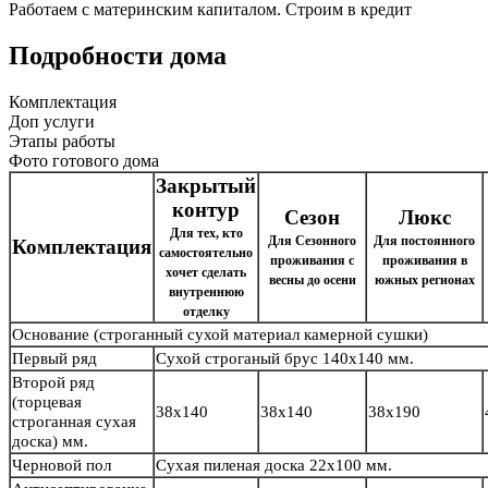
Работаем с материнским капиталом. Строим в кредит
Подробности дома
Комплектация
Доп услуги
Этапы работы
Фото готового дома
Закрытый
контур
Сезон
Люкс
Для тех, кто
Для Сезонного
Для постоянного
Комплектация
самостоятельно
проживания с
проживания в
хочет сделать
весны до осени
южных регионах
внутреннюю
отделку
Основание
(строганный сухой материал камерной сушки)
Первый ряд
Сухой строганый брус
140х140 мм.
Второй ряд
(торцевая
38х140
38х140
38х190
строганная сухая
доска) мм.
Черновой пол
Сухая пиленая доска 22х100 мм.