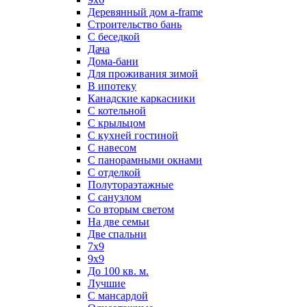
Деревянный дом a-frame
Строительство бань
С беседкой
Дача
Дома-бани
Для проживания зимой
В ипотеку
Канадские каркасники
С котельной
С крыльцом
С кухней гостиной
С навесом
С панорамными окнами
С отделкой
Полутораэтажные
С санузлом
Со вторым светом
На две семьи
Две спальни
7х9
9х9
До 100 кв. м.
Лучшие
С мансардой