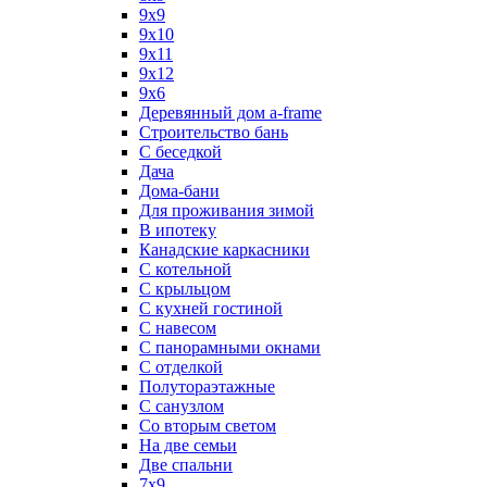
9x9
9х10
9х11
9х12
9х6
Деревянный дом a-frame
Строительство бань
С беседкой
Дача
Дома-бани
Для проживания зимой
В ипотеку
Канадские каркасники
С котельной
С крыльцом
С кухней гостиной
С навесом
С панорамными окнами
С отделкой
Полутораэтажные
С санузлом
Со вторым светом
На две семьи
Две спальни
7х9