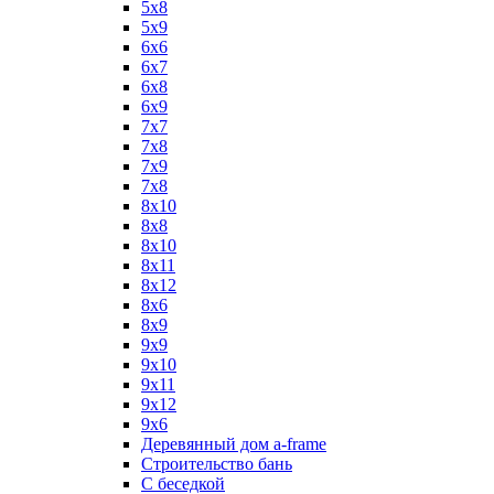
5х8
5х9
6x6
6x7
6x8
6x9
7x7
7x8
7x9
7х8
8x10
8x8
8х10
8х11
8х12
8х6
8х9
9x9
9х10
9х11
9х12
9х6
Деревянный дом a-frame
Строительство бань
С беседкой