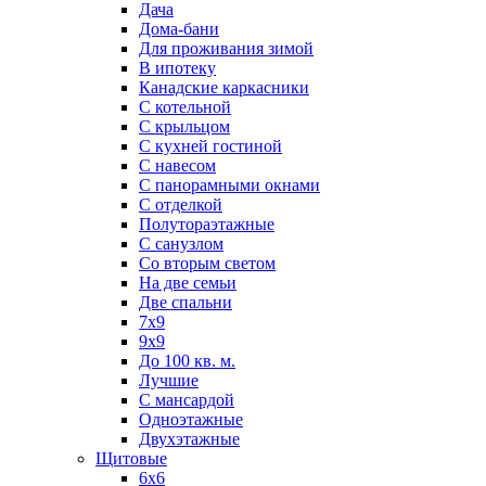
Дача
Дома-бани
Для проживания зимой
В ипотеку
Канадские каркасники
С котельной
С крыльцом
С кухней гостиной
С навесом
С панорамными окнами
С отделкой
Полутораэтажные
С санузлом
Со вторым светом
На две семьи
Две спальни
7х9
9х9
До 100 кв. м.
Лучшие
С мансардой
Одноэтажные
Двухэтажные
Щитовые
6х6