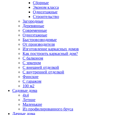
Сборные
Эконом класса
Одноэтажные
Строительство
Загородные
Деревянные
Современные
Одноэтажные
Быстровозводимые
От производителя
Изготовление каркасных домов
Как построить каркасный дом?
С балконом
С эркером
С внешней отделкой
С внутренней отделкой
Финские
С гаражом
100 м2
Садовые дома
4х4
Летние
Маленькие
Из профилированного бруса
Дачные дома