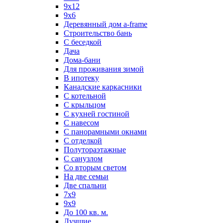
9х12
9х6
Деревянный дом a-frame
Строительство бань
С беседкой
Дача
Дома-бани
Для проживания зимой
В ипотеку
Канадские каркасники
С котельной
С крыльцом
С кухней гостиной
С навесом
С панорамными окнами
С отделкой
Полутораэтажные
С санузлом
Со вторым светом
На две семьи
Две спальни
7х9
9х9
До 100 кв. м.
Лучшие