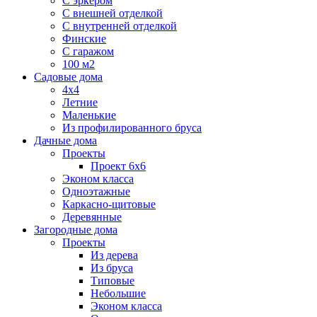
С эркером
С внешней отделкой
С внутренней отделкой
Финские
С гаражом
100 м2
Садовые дома
4х4
Летние
Маленькие
Из профилированного бруса
Дачные дома
Проекты
Проект 6х6
Эконом класса
Одноэтажные
Каркасно-щитовые
Деревянные
Загородные дома
Проекты
Из дерева
Из бруса
Типовые
Небольшие
Эконом класса