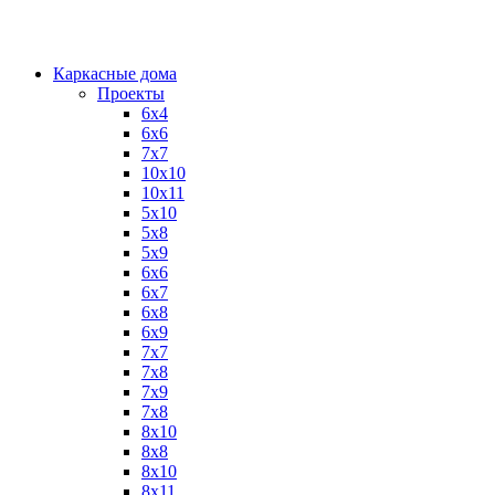
Каркасные дома
Проекты
6х4
6х6
7х7
10х10
10х11
5х10
5х8
5х9
6x6
6x7
6x8
6x9
7x7
7x8
7x9
7х8
8x10
8x8
8х10
8х11