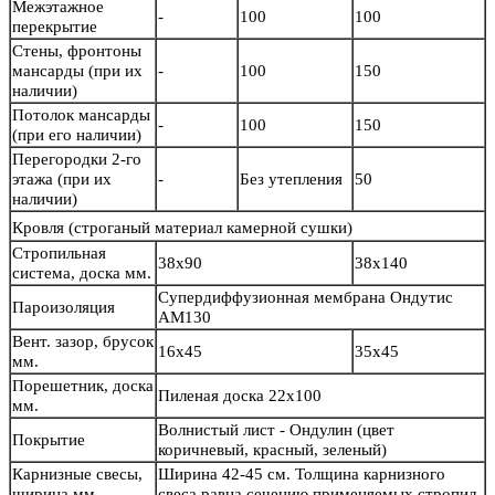
Межэтажное
-
100
100
перекрытие
Стены, фронтоны
мансарды (при их
-
100
150
наличии)
Потолок мансарды
-
100
150
(при его наличии)
Перегородки 2-го
этажа (при их
-
Без утепления
50
наличии)
Кровля
(строганый материал камерной сушки)
Стропильная
38х90
38х140
система, доска мм.
Супердиффузионная мембрана Ондутис
Пароизоляция
АМ130
Вент. зазор, брусок
16х45
35х45
мм.
Порешетник, доска
Пиленая доска 22х100
мм.
Волнистый лист - Ондулин (цвет
Покрытие
коричневый, красный, зеленый)
Карнизные свесы,
Ширина 42-45 см. Толщина карнизного
ширина мм.
свеса равна сечению применяемых стропил.