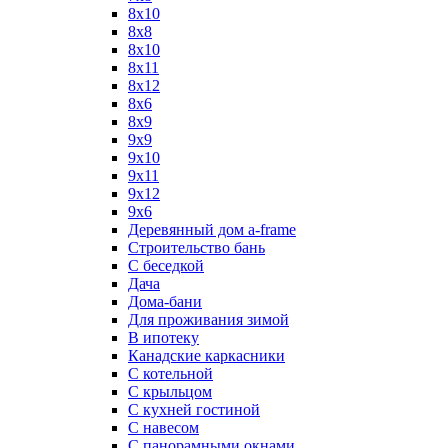
8x10
8x8
8х10
8х11
8х12
8х6
8х9
9x9
9х10
9х11
9х12
9х6
Деревянный дом a-frame
Строительство бань
С беседкой
Дача
Дома-бани
Для проживания зимой
В ипотеку
Канадские каркасники
С котельной
С крыльцом
С кухней гостиной
С навесом
С панорамными окнами