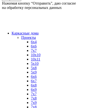
Нажимая кнопку “Отправить”, даю согласие
на обработку персональных данных
Каркасные дома
Проекты
6х4
6х6
7х7
10х10
10х11
5х10
5х8
5х9
6x6
6x7
6x8
6x9
7x7
7x8
7x9
7х8