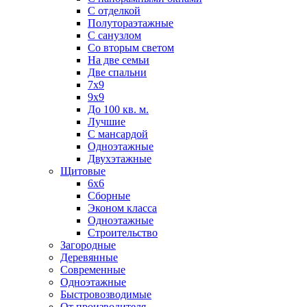
С отделкой
Полутораэтажные
С санузлом
Со вторым светом
На две семьи
Две спальни
7х9
9х9
До 100 кв. м.
Лучшие
С мансардой
Одноэтажные
Двухэтажные
Щитовые
6х6
Сборные
Эконом класса
Одноэтажные
Строительство
Загородные
Деревянные
Современные
Одноэтажные
Быстровозводимые
От производителя