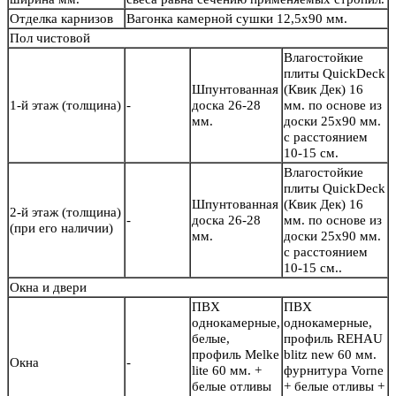
Отделка карнизов
Вагонка камерной сушки 12,5х90 мм.
Пол чистовой
Влагостойкие
плиты QuickDeck
Шпунтованная
(Квик Дек) 16
1-й этаж (толщина)
-
доска 26-28
мм. по основе из
мм.
доски 25х90 мм.
с расстоянием
10-15 см.
Влагостойкие
плиты QuickDeck
Шпунтованная
(Квик Дек) 16
2-й этаж (толщина)
-
доска 26-28
мм. по основе из
(при его наличии)
мм.
доски 25х90 мм.
с расстоянием
10-15 см..
Окна и двери
ПВХ
ПВХ
однокамерные,
однокамерные,
белые,
профиль REHAU
профиль Melke
blitz new 60 мм.
Окна
-
lite 60 мм. +
фурнитура Vorne
белые отливы
+ белые отливы +