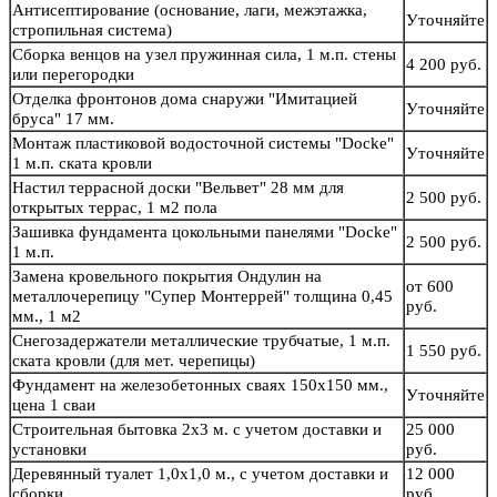
Антисептирование (основание, лаги, межэтажка,
Уточняйте
стропильная система)
Сборка венцов на узел пружинная сила, 1 м.п. стены
4 200 руб.
или перегородки
Отделка фронтонов дома снаружи "Имитацией
Уточняйте
бруса" 17 мм.
Монтаж пластиковой водосточной системы "Docke"
Уточняйте
1 м.п. ската кровли
Настил террасной доски "Вельвет" 28 мм для
2 500 руб.
открытых террас, 1 м2 пола
Зашивка фундамента цокольными панелями "Docke"
2 500 руб.
1 м.п.
Замена кровельного покрытия Ондулин на
от 600
металлочерепицу "Супер Монтеррей" толщина 0,45
руб.
мм., 1 м2
Снегозадержатели металлические трубчатые, 1 м.п.
1 550 руб.
ската кровли (для мет. черепицы)
Фундамент на железобетонных сваях 150х150 мм.,
Уточняйте
цена 1 сваи
Строительная бытовка 2х3 м. с учетом доставки и
25 000
установки
руб.
Деревянный туалет 1,0х1,0 м., с учетом доставки и
12 000
сборки
руб.