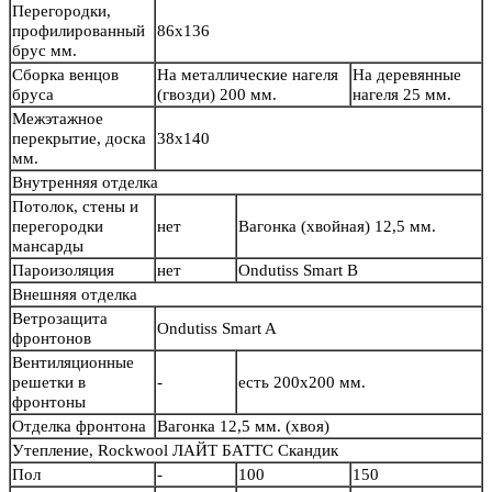
Перегородки,
профилированный
86х136
брус мм.
Сборка венцов
На металлические нагеля
На деревянные
бруса
(гвозди) 200 мм.
нагеля 25 мм.
Межэтажное
перекрытие, доска
38х140
мм.
Внутренняя отделка
Потолок, стены и
перегородки
нет
Вагонка (хвойная) 12,5 мм.
мансарды
Пароизоляция
нет
Ondutiss Smart B
Внешняя отделка
Ветрозащита
Ondutiss Smart A
фронтонов
Вентиляционные
решетки в
-
есть 200х200 мм.
фронтоны
Отделка фронтона
Вагонка 12,5 мм. (хвоя)
Утепление, Rockwool ЛАЙТ БАТТС Скандик
Пол
-
100
150