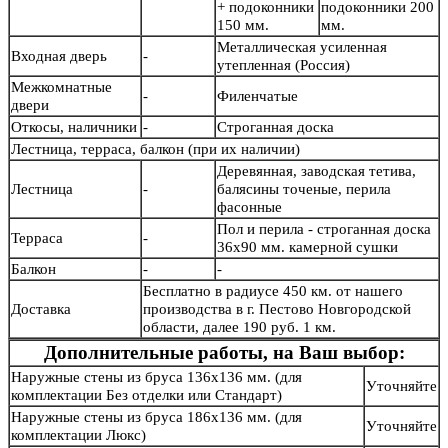
+ подоконники
подоконники 200
150 мм.
мм.
Металлическая усиленная
Входная дверь
-
утепленная (Россия)
Межкомнатные
-
Филенчатые
двери
Откосы, наличники
-
Строганная доска
Лестница, терраса, балкон (при их наличии)
Деревянная, заводская тетива,
Лестница
-
балясины точеные, перила
фасонные
Пол и перила - строганная доска
Терраса
-
36х90 мм. камерной сушки
Балкон
-
-
Бесплатно в радиусе 450 км. от нашего
Доставка
производства в г. Пестово Новгородской
области, далее 190 руб. 1 км.
Дополнительные работы, на Ваш выбор:
Наружные стены из бруса 136х136 мм. (для
Уточняйте
комплектации Без отделки или Стандарт)
Наружные стены из бруса 186х136 мм. (для
Уточняйте
комплектации Люкс)