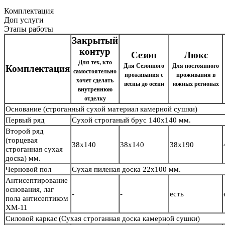
Комплектация
Доп услуги
Этапы работы
Закрытый
контур
Сезон
Люкс
Для тех, кто
Для Сезонного
Для постоянного
Комплектация
самостоятельно
проживания с
проживания в
хочет сделать
весны до осени
южных регионах
внутреннюю
отделку
Основание
(строганный сухой материал камерной сушки)
Первый ряд
Сухой строганый брус
140х140 мм.
Второй ряд
(торцевая
38х140
38х140
38х190
строганная сухая
доска) мм.
Черновой пол
Сухая пиленая доска 22х100 мм.
Антисептирование
основания, лаг
-
-
есть
пола антисептиком
ХМ-11
Силовой каркас
(Сухая строганная доска камерной сушки)