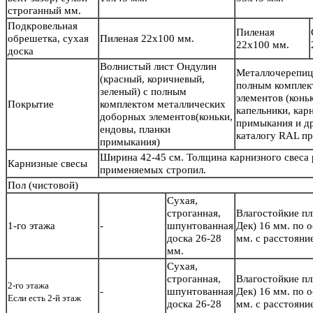
строганный мм.
Подкровельная
Пиленая
обрешетка, сухая
Пиленая 22х100 мм.
22х100 мм.
доска
Волнистый лист Ондулин
Металлочерепиц
(красный, коричневый,
полным комплек
зеленый) с полным
элементов (конь
Покрытие
комплектом металлических
капельники, кар
доборных элементов(коньки,
примыкания и др
ендовы, планки
каталогу RAL пр
примыкания)
Ширина 42-45 см. Толщина карнизного свеса
Карнизные свесы
применяемых стропил.
Пол
(чистовой)
Сухая,
строганная,
Влагостойкие п
1-го этажа
-
шпунтованная
Дек) 16 мм. по 
доска 26-28
мм. с расстояни
мм.
Сухая,
строганная,
Влагостойкие п
2-го этажа
-
шпунтованная
Дек) 16 мм. по 
Если есть 2-й этаж
доска 26-28
мм. с расстояни