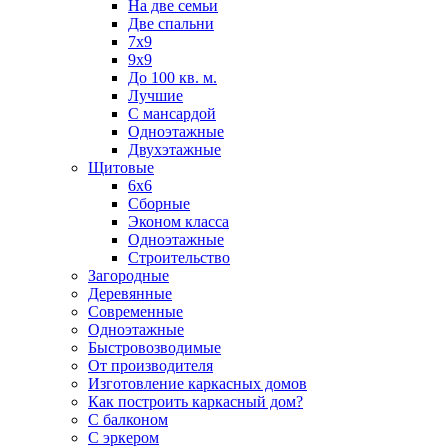
На две семьи
Две спальни
7х9
9х9
До 100 кв. м.
Лучшие
С мансардой
Одноэтажные
Двухэтажные
Щитовые
6х6
Сборные
Эконом класса
Одноэтажные
Строительство
Загородные
Деревянные
Современные
Одноэтажные
Быстровозводимые
От производителя
Изготовление каркасных домов
Как построить каркасный дом?
С балконом
С эркером