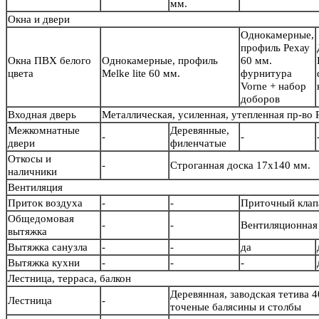
мм.
Окна и двери
Однокамерные,
профиль Рехау
Окна ПВХ белого
Однокамерные, профиль
60 мм.
цвета
Melke lite 60 мм.
фурнитура
Vorne + набор
доборов
Входная дверь
Металлическая, усиленная, утепленная пр-во
Межкомнатные
Деревянные,
-
-
двери
филенчатые
Откосы и
-
Строганная доска 17х140 мм.
наличники
Вентиляция
Приток воздуха
-
-
Приточный кла
Общедомовая
-
-
Вентиляционная 
вытяжка
Вытяжка санузла
-
-
да
Вытяжка кухни
-
-
-
Лестница, терраса, балкон
Деревянная, заводская тетива 4
Лестница
-
точеные балясины и столб