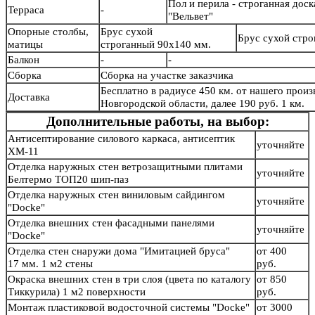
Пол и перила - строганная дос
Терраса
-
"Вельвет"
Опорные столбы,
Брус сухой
Брус сухой стр
матицы
строганный 90х140 мм.
Балкон
-
-
Сборка
Сборка на участке заказчика
Бесплатно в радиусе 450 км. от нашего произв
Доставка
Новгородской области, далее 190 руб. 1 км.
Дополнительные работы, на выбор:
Антисептирование силового каркаса, антисептик
уточняйте
ХМ-11
Отделка наружных стен ветрозащитными плитами
уточняйте
Белтермо ТОП20 шип-паз
Отделка наружных стен виниловым сайдингом
уточняйте
"Docke"
Отделка внешних стен фасадными панелями
уточняйте
"Docke"
Отделка стен снаружи дома "Имитацией бруса"
от 400
17 мм. 1 м2 стены
руб.
Окраска внешних стен в три слоя (цвета по каталогу
от 850
Тиккурила) 1 м2 поверхности
руб.
Монтаж пластиковой водосточной системы "Docke"
от 3000