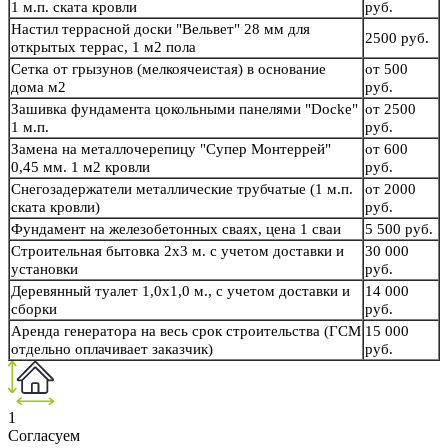
1 м.п. ската кровли
руб.
Настил террасной доски "Вельвет" 28 мм для
2500 руб.
открытых террас, 1 м2 пола
Сетка от грызунов (мелкоячеистая) в основание
от 500
дома м2
руб.
Зашивка фундамента цокольными панелями "Docke"
от 2500
1 м.п.
руб.
Замена на металлочерепицу "Супер Монтеррей"
от 600
0,45 мм. 1 м2 кровли
руб.
Снегозадержатели металлические трубчатые (1 м.п.
от 2000
ската кровли)
руб.
Фундамент на железобетонных сваях, цена 1 сваи
5 500 руб.
Строительная бытовка 2х3 м. с учетом доставки и
30 000
установки
руб.
Деревянный туалет 1,0х1,0 м., с учетом доставки и
14 000
сборки
руб.
Аренда генератора на весь срок строительства (ГСМ
15 000
отдельно оплачивает заказчик)
руб.
1
Согласуем