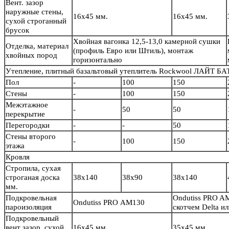
Вент. зазор
наружные стены,
16х45 мм.
16х45 мм.
сухой строганный
брусок
Хвойная вагонка 12,5-13,0 камерной сушки
Отделка, материал
(профиль Евро или Штиль), монтаж
хвойных пород
горизонтально
Утепление, плитный базальтовый утеплитель Rockwool ЛАЙТ БА
Пол
-
100
150
Стены
-
100
150
Межэтажное
-
50
50
перекрытие
Перегородки
-
-
50
Стены второго
-
100
150
этажа
Кровля
Стропила, сухая
строганая доска
38х140
38х90
38х140
мм.
Подкровельная
Ondutiss PRO A
Ondutiss PRO АМ130
пароизоляция
скотчем Delta 
Подкровельный
вент зазор, сухой
16х45 мм.
35х45 мм.