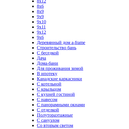
8х12
8х6
8х9
9x9
9х10
9х11
9х12
9х6
Деревянный дом a-frame
Строительство бань
С беседкой
Дача
Дома-бани
Для проживания зимой
В ипотеку
Канадские каркасники
С котельной
С крыльцом
С кухней гостиной
С навесом
С панорамными окнами
С отделкой
Полутораэтажные
С санузлом
Со вторым светом