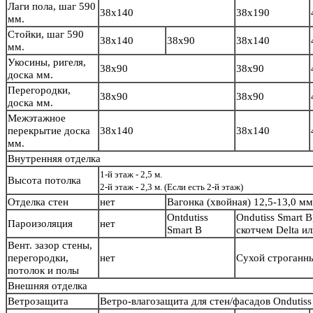
Лаги пола, шаг 590
38х140
38х190
мм.
Стойки, шаг 590
38х140
38х90
38х140
мм.
Укосины, ригеля,
38х90
38х90
доска мм.
Перегородки,
38х90
38х90
доска мм.
Межэтажное
перекрытие доска
38х140
38х140
мм.
Внутренняя отделка
1-й этаж - 2,5 м.
Высота потолка
2-й этаж - 2,3 м. (Если есть 2-й этаж)
Отделка стен
нет
Вагонка (хвойная) 12,5-13,0 м
Ontdutiss
Ondutiss Smart B
Пароизоляция
нет
Smart B
скотчем Delta и
Вент. зазор стены,
перегородки,
нет
Сухой строганн
потолок и полы
Внешняя отделка
Ветрозащита
Ветро-влагозащита для стен/фасадов Ondutiss