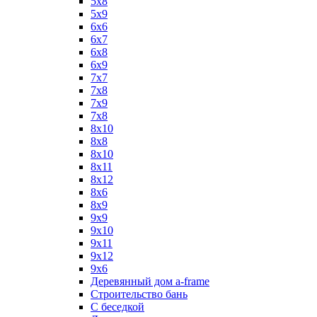
5х8
5х9
6x6
6x7
6x8
6x9
7x7
7x8
7x9
7х8
8x10
8x8
8х10
8х11
8х12
8х6
8х9
9x9
9х10
9х11
9х12
9х6
Деревянный дом a-frame
Строительство бань
С беседкой