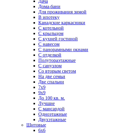
Дача
Дома-бани
Для проживания зимой
В ипотеку
Канадские каркасники
С котельной
С крыльцом
С кухней гостиной
С навесом
С панорамными окнами
С отделкой
Полутораэтажные
С санузлом
Со вторым светом
На две семьи
Две спальни
7х9
9х9
До 100 кв. м.
Лучшие
С мансардой
Одноэтажные
Двухэтажные
Щитовые
6х6