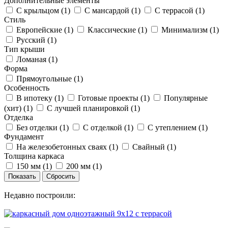
Дополнительные элементы
С крыльцом (
1
)
С мансардой (
1
)
С террасой (
1
)
Стиль
Европейские (
1
)
Классические (
1
)
Минимализм (
1
)
Русский (
1
)
Тип крыши
Ломаная (
1
)
Форма
Прямоугольные (
1
)
Особенность
В ипотеку (
1
)
Готовые проекты (
1
)
Популярные
(хит) (
1
)
С лучшей планировкой (
1
)
Отделка
Без отделки (
1
)
С отделкой (
1
)
С утеплением (
1
)
Фундамент
На железобетонных сваях (
1
)
Свайный (
1
)
Толщина каркаса
150 мм (
1
)
200 мм (
1
)
Недавно построили: