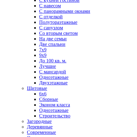
С кухней гостиной
С навесом
С панорамными окнами
С отделкой
Полутораэтажные
С санузлом
Со вторым светом
На две семьи
Две спальни
7х9
9х9
До 100 кв. м.
Лучшие
С мансардой
Одноэтажные
Двухэтажные
Щитовые
6х6
Сборные
Эконом класса
Одноэтажные
Строительство
Загородные
Деревянные
Современные