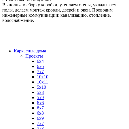
Выполняем сборку коробки, утепляем стены, укладываем
полы, делаем монтаж кровли, дверей и окон. Проводим
инженерные коммуникации: канализацию, отопление,
водоснабжение.
Каркасные дома
Проекты
6х4
6х6
7х7
10х10
10х11
5х10
5х8
5х9
6x6
6x7
6x8
6x9
7x7
7x8