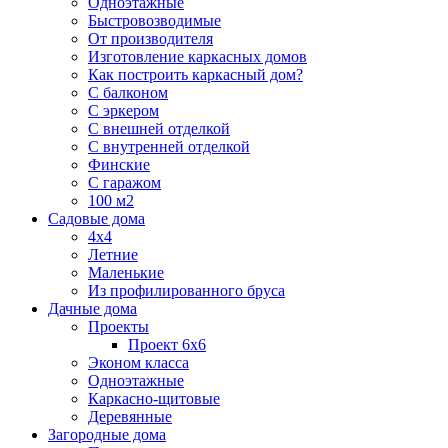
Одноэтажные
Быстровозводимые
От производителя
Изготовление каркасных домов
Как построить каркасный дом?
С балконом
С эркером
С внешней отделкой
С внутренней отделкой
Финские
С гаражом
100 м2
Садовые дома
4х4
Летние
Маленькие
Из профилированного бруса
Дачные дома
Проекты
Проект 6х6
Эконом класса
Одноэтажные
Каркасно-щитовые
Деревянные
Загородные дома