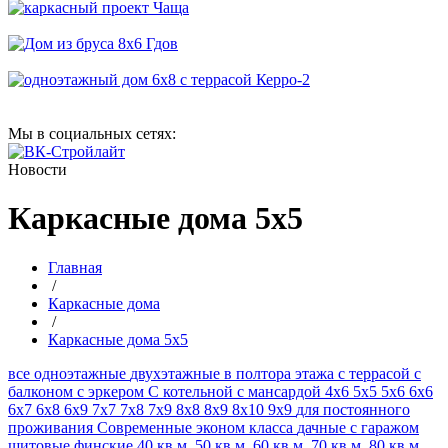
Мы в социальных сетях:
Новости
Каркасные дома 5x5
Главная
/
Каркасные дома
/
Каркасные дома 5x5
все
одноэтажные
двухэтажные
в полтора этажа
с террасой
с
балконом
с эркером
С котельной
с мансардой
4х6
5х5
5х6
6х6
6х7
6х8
6х9
7х7
7х8
7х9
8х8
8х9
8х10
9х9
для постоянного
проживания
Современные
эконом класса
дачные
с гаражом
щитовые
финские
40 кв.м.
50 кв.м.
60 кв.м.
70 кв.м.
80 кв.м.