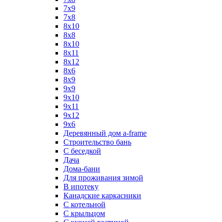
7x9
7х8
8x10
8x8
8х10
8х11
8х12
8х6
8х9
9x9
9х10
9х11
9х12
9х6
Деревянный дом a-frame
Строительство бань
С беседкой
Дача
Дома-бани
Для проживания зимой
В ипотеку
Канадские каркасники
С котельной
С крыльцом