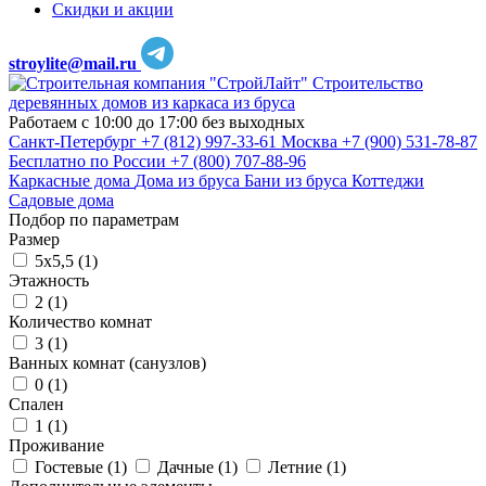
Скидки и акции
stroylite@mail.ru
Строительство
деревянных домов из каркаса из бруса
Работаем с 10:00 до 17:00 без выходных
Санкт-Петербург
+7 (812) 997-33-61
Москва
+7 (900) 531-78-87
Бесплатно по России
+7 (800) 707-88-96
Каркасные дома
Дома из бруса
Бани из бруса
Коттеджи
Садовые дома
Подбор по параметрам
Размер
5х5,5 (
1
)
Этажность
2 (
1
)
Количество комнат
3 (
1
)
Ванных комнат (санузлов)
0 (
1
)
Спален
1 (
1
)
Проживание
Гостевые (
1
)
Дачные (
1
)
Летние (
1
)