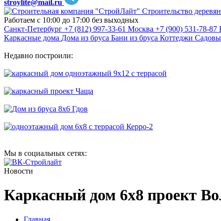
stroylite@mail.ru
Строительство деревян
Работаем с 10:00 до 17:00 без выходных
Санкт-Петербург
+7 (812) 997-33-61
Москва
+7 (900) 531-78-87
Каркасные дома
Дома из бруса
Бани из бруса
Коттеджи
Садовы
Недавно построили:
Мы в социальных сетях:
Новости
Каркасный дом 6х8 проект Во
Главная