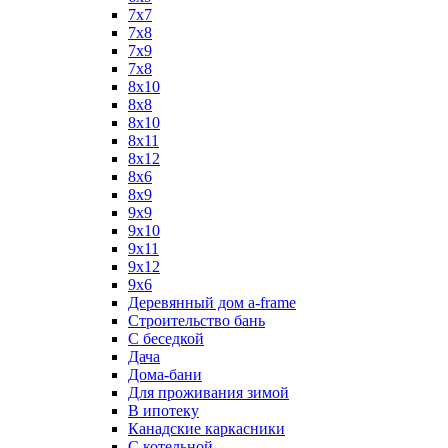
7x7
7x8
7x9
7х8
8x10
8x8
8х10
8х11
8х12
8х6
8х9
9x9
9х10
9х11
9х12
9х6
Деревянный дом a-frame
Строительство бань
С беседкой
Дача
Дома-бани
Для проживания зимой
В ипотеку
Канадские каркасники
С котельной