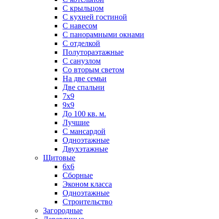
С крыльцом
С кухней гостиной
С навесом
С панорамными окнами
С отделкой
Полутораэтажные
С санузлом
Со вторым светом
На две семьи
Две спальни
7х9
9х9
До 100 кв. м.
Лучшие
С мансардой
Одноэтажные
Двухэтажные
Щитовые
6х6
Сборные
Эконом класса
Одноэтажные
Строительство
Загородные