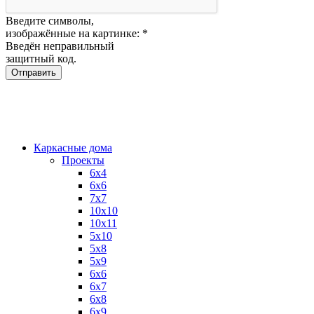
Введите символы,
изображённые на картинке:
*
Введён неправильный
защитный код.
Каркасные дома
Проекты
6х4
6х6
7х7
10х10
10х11
5х10
5х8
5х9
6x6
6x7
6x8
6x9