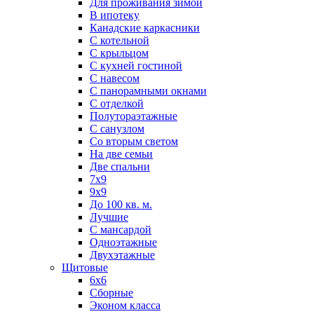
Для проживания зимой
В ипотеку
Канадские каркасники
С котельной
С крыльцом
С кухней гостиной
С навесом
С панорамными окнами
С отделкой
Полутораэтажные
С санузлом
Со вторым светом
На две семьи
Две спальни
7х9
9х9
До 100 кв. м.
Лучшие
С мансардой
Одноэтажные
Двухэтажные
Щитовые
6х6
Сборные
Эконом класса