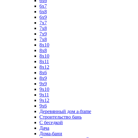
6x6
6x7
6x8
6x9
7x7
7x8
7x9
7х8
8x10
8x8
8х10
8х11
8х12
8х6
8х9
9x9
9х10
9х11
9х12
9х6
Деревянный дом a-frame
Строительство бань
С беседкой
Дача
Дома-бани